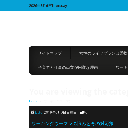
2026年8月6日Thursday
サイトマップ
女性のライフプランは柔軟
子育てと仕事の両立が困難な理由
ワーキ
You are viewing the cate
Home
/
ワーキングウーマン
Date:
2019年6月9日日曜日
0
ワーキングウーマンの悩みとその対応策