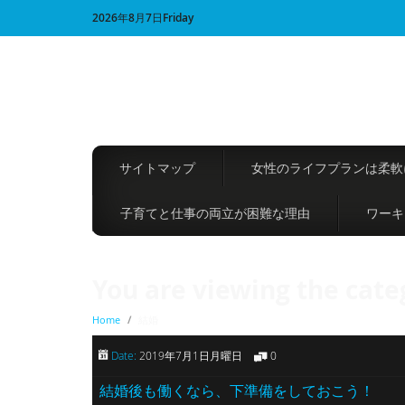
2026年8月7日Friday
サイトマップ
女性のライフプランは柔軟
子育てと仕事の両立が困難な理由
ワーキ
You are viewing the cate
Home
/
結婚
Date:
2019年7月1日月曜日
0
結婚後も働くなら、下準備をしておこう！